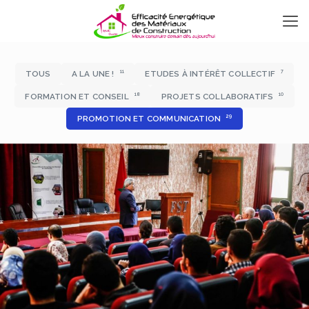
11
7
TOUS
A LA UNE !
ETUDES À INTÉRÊT COLLECTIF
18
10
FORMATION ET CONSEIL
PROJETS COLLABORATIFS
29
PROMOTION ET COMMUNICATION