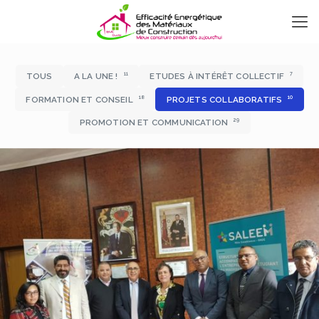
11
7
TOUS
A LA UNE !
ETUDES À INTÉRÊT COLLECTIF
18
10
FORMATION ET CONSEIL
PROJETS COLLABORATIFS
29
PROMOTION ET COMMUNICATION