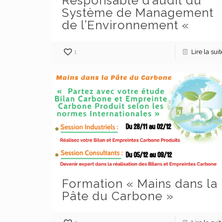
Responsable d’audit du
Système de Management
de l’Environnement «
1
Lire la suit
Formation « Mains dans la
A Propos
Pâte du Carbone »
Siège Social: Route de Casablanca Km 3,5.
BP 539 Settat Maroc.