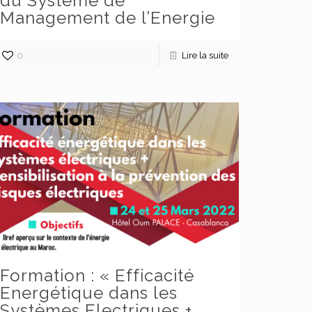
du Système de
Management de l’Energie
0
Lire la suite
olitique Marocaine de soutien aux
lusters
Formation : « Efficacité
Energétique dans les
Systèmes Electriques +