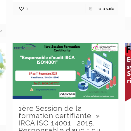
0
Lire la suite
e
1ère Session de la
Abonnez-vous à la Newsletter
P
c
formation certifiante »
IRCA ISO 14001 : 2015,
Responsable d’audit du