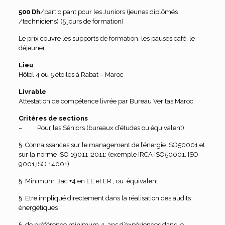
500 Dh
/participant pour les Juniors (jeunes diplômés
/techniciens) (5 jours de formation)
Le prix couvre les supports de formation, les pauses café, le
déjeuner
Lieu
Hôtel 4 ou 5 étoiles à Rabat – Maroc
Livrable
Attestation de compétence livrée par Bureau Veritas Maroc
Critères de sections
– Pour les Séniors (bureaux d’études ou équivalent)
§ Connaissances sur le management de l’énergie ISO50001 et
sur la norme ISO 19011 :2011; (exemple IRCA ISO50001, ISO
9001,ISO 14001)
§ Minimum Bac +4 en EE et ER ; ou équivalent
§ Etre impliqué directement dans la réalisation des audits
énergétiques ;
§ de préférence minimum 4 ans d’expériences dans le