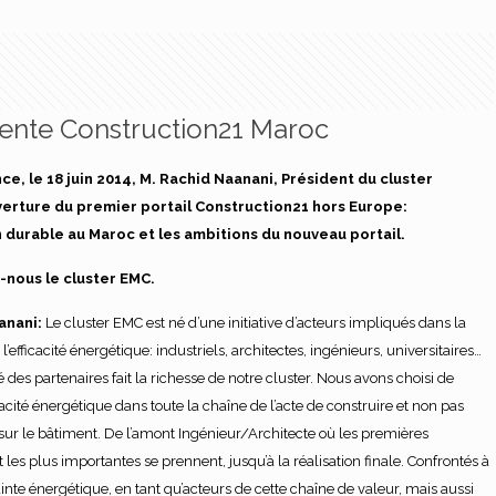
ente Construction21 Maroc
, le 18 juin 2014, M. Rachid Naanani, Président du cluster
uverture du premier portail Construction21 hors Europe:
n durable au Maroc et les ambitions du nouveau portail.
-nous le cluster EMC.
anani:
Le cluster EMC est né d’une initiative d’acteurs impliqués dans la
l’efficacité énergétique: industriels, architectes, ingénieurs, universitaires…
é des partenaires fait la richesse de notre cluster. Nous avons choisi de
ficacité énergétique dans toute la chaîne de l’acte de construire et non pas
ur le bâtiment. De l’amont Ingénieur/Architecte où les premières
t les plus importantes se prennent, jusqu’à la réalisation finale. Confrontés à
ainte énergétique, en tant qu’acteurs de cette chaîne de valeur, mais aussi