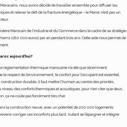
 Marocains, nous avons décidé de travailler ensemble pour diffuser les
iques et relever le défi de la fracture énergétique – le Maroc n’est pas un
teur.
inistère Marocain de l’Industrie et du Commerce dans le cadre de sa stratégie
irhams (180 000 euros) par an pendant trois ans. Cette aide nous permet de
ement.
Maroc aujourd’hui?
uvelle réglementation thermique marocaine n’a été que récemment
le respect de l’environnement, le confort pour l’occupant est essentiel,
construction durable, il faut mettre l’humain au centre des priorités.
 niveau des conforts thermiques et acoustiques, pour n’en citer que deux,
tion, ça ne coûte pas forcément très cher.
 dans la construction neuve, avec un potentiel de 200 000 logements
a revenir corriger ces inconforts plus tard. Autant se l’épargner et intégrer