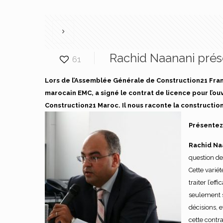
Rachid Naanani prés
61
Lors de l’Assemblée Générale de Construction21 France
marocain EMC, a signé le contrat de licence pour l’o
Construction21 Maroc. Il nous raconte la constructio
Présentez
Rachid Na
question de 
Cette variét
traiter l’ef
seulement s
décisions, e
cette contr