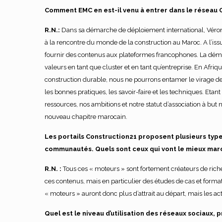
Comment EMC en est-il venu à entrer dans le réseau 
R.N.:
Dans sa démarche de déploiement international, Véroni
à la rencontre du monde de la construction au Maroc. A l’issu
fournir des contenus aux plateformes francophones. La déma
valeurs en tant que cluster et en tant qu’entreprise. En A
construction durable, nous ne pourrons entamer le virage de
les bonnes pratiques, les savoir-faire et les techniques. Eta
ressources, nos ambitions et notre statut d’association à but n
nouveau chapitre marocain.
Les portails Construction21 proposent plusieurs type
communautés. Quels sont ceux qui vont le mieux mar
R.N. :
Tous ces « moteurs » sont fortement créateurs de riche
ces contenus, mais en particulier des études de cas et forma
« moteurs » auront donc plus d’attrait au départ, mais les ac
Quel est le niveau d’utilisation des réseaux sociaux,