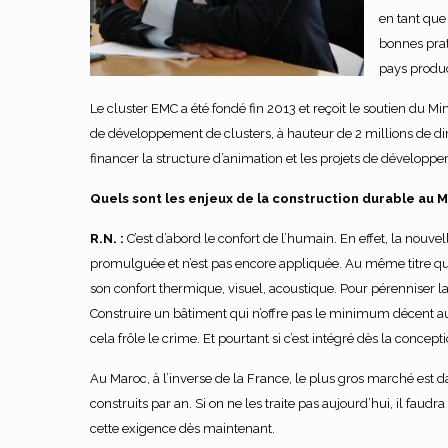
en tant que
bonnes prat
pays produc
Le cluster EMC a été fondé fin 2013 et reçoit le soutien du M
de développement de clusters, à hauteur de 2 millions de d
financer la structure d’animation et les projets de développ
Quels sont les enjeux de la construction durable au 
R.N. :
C’est d’abord le confort de l’humain. En effet, la no
promulguée et n’est pas encore appliquée. Au même titre que 
son confort thermique, visuel, acoustique. Pour pérenniser la 
Construire un bâtiment qui n’offre pas le minimum décent au
cela frôle le crime. Et pourtant si c’est intégré dès la concep
Au Maroc, à l’inverse de la France, le plus gros marché est
construits par an. Si on ne les traite pas aujourd’hui, il faudr
cette exigence dès maintenant.