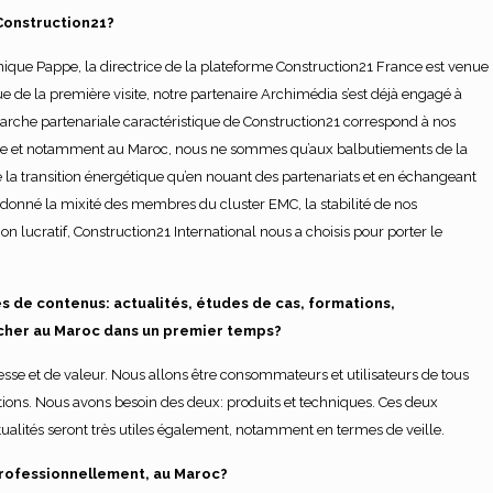
Construction21?
que Pappe, la directrice de la plateforme Construction21 France est venue
e de la première visite, notre partenaire Archimédia s’est déjà engagé à
rche partenariale caractéristique de Construction21 correspond à nos
frique et notamment au Maroc, nous ne sommes qu’aux balbutiements de la
 la transition énergétique qu’en nouant des partenariats et en échangeant
nt donné la mixité des membres du cluster EMC, la stabilité de nos
on lucratif, Construction21 International nous a choisis pour porter le
s de contenus: actualités, études de cas, formations,
cher au Maroc dans un premier temps?
sse et de valeur. Nous allons être consommateurs et utilisateurs de tous
tions. Nous avons besoin des deux: produits et techniques. Ces deux
tualités seront très utiles également, notamment en termes de veille.
 professionnellement, au Maroc?