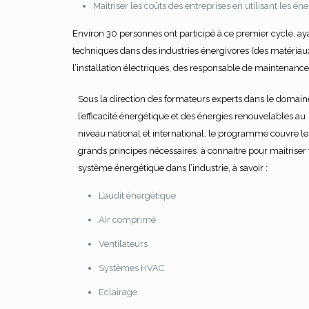
Maîtriser les coûts des entreprises en utilisant les 
Environ 30 personnes ont participé à ce premier cycle, ayan
techniques dans des industries énergivores (des matériaux
A Propos
l’installation électriques, des responsable de maintenance,
Siège Social: Route de Casablanca Km 3,5.
Sous la direction des formateurs experts dans le domain
BP 539 Settat Maroc.
l’efficacité énergétique et des énergies renouvelables au
niveau national et international, le programme couvre le
Tél :+212 522 640 644
grands principes nécessaires à connaitre pour maitriser 
système énergétique dans l’industrie, à savoir :
Fax : +212 522 402 633
L’audit énergétique
Air comprimé
Ventilateurs
Systèmes HVAC
CLUSTER EMC © 2019 All Rights Reserved.
Eclairage