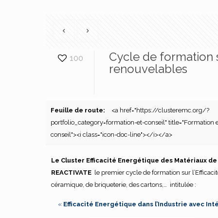
Cycle de formation s
100
renouvelables
Feuille de route:
<a href="https://clusteremc.org/?
portfolio_category=formation-et-conseil" title="Formation e
conseil"><i class="icon-doc-line"></i></a>
Le Cluster Efficacité Energétique des Matériaux d
REACTIVATE
le premier cycle de formation sur l’Efficaci
céramique, de briqueterie, des cartons,… intitulée :
«
Efficacité Energétique dans l’Industrie avec In