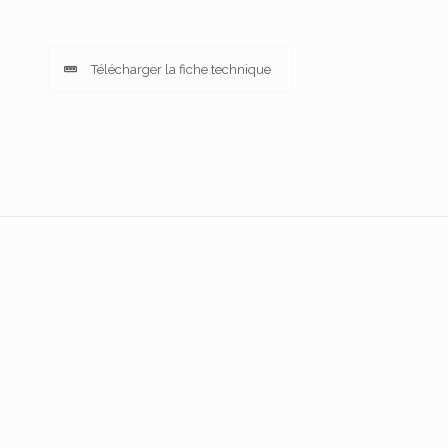
Télécharger la fiche technique
Abonnez-vous à la Newsletter
P
c
e