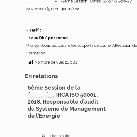
-2ème Session : Dates : 23-24-25-26-27
Novembre (5 demi-journées)
-
Tarif :
A Propos
-
1200 Dh/ personne
Prix symbolique, couvre les supports de cours+ Attestation d
Siège Social: Route de Casablanca Km 3,5.
Formation.
BP 539 Settat Maroc.
Nombre de vue:
21 681
Tél :+212 522 640 644
En relations
Fax : +212 522 402 633
6ème Session de la
formation IRCA ISO 50001 :
12 janvier 2024
2018, Responsable d’audit
du Système de Management
de l’Energie
CLUSTER EMC © 2019 All Rights Reserved.
Lire la suite